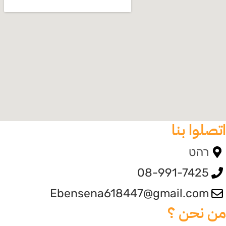
تصلوا بنا
רהט
08-991-7425
Ebensena618447@gmail.com
ن نحن ؟