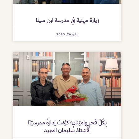
زيارة مهنية في مدرسة ابن سينا
يوليو 26, 2025
بِكُلِّ فَخرٍ وامتِنانٍ؛ كرَّمَتْ إدارَةُ مدرستِنَا
الأُسْتاذ سليمان العبيد