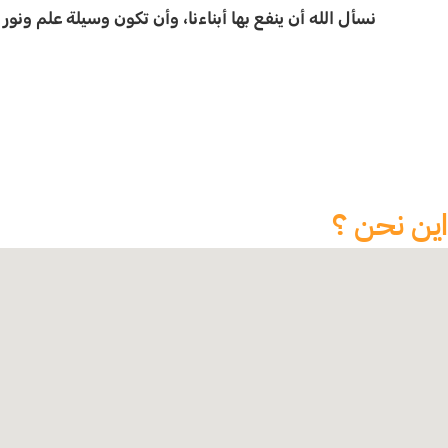
نسأل الله أن ينفع بها أبناءنا، وأن تكون وسيلة علم ونو
اين نحن ؟