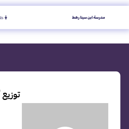
طا
مدرسة ابن سينا رهط
توزيع أجهزة iPad لثلاثة 