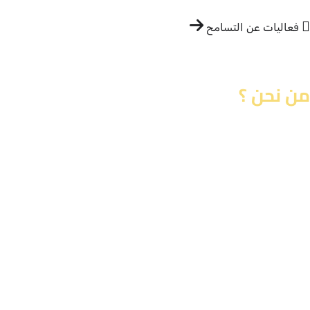
فعاليات عن التسامح
من نحن ؟
نؤمن بأن التعليم هو المفتاح لبناء مستقبل مشرق لأجيالنا
على توفير بيئة تعليمية مبتكرة ومحفزة تساعد طلابنا على
الأكاديمية والشخصية. نسعى جاهدين لتقديم تعليم عالي 
التطورات الحديثة، ويعد طلابنا ليكونوا قادة المستقبل. فر
مكون من نخبة من المعلمين المؤهلين، الذين يكرسون و
لضمان نجاح كل طالب