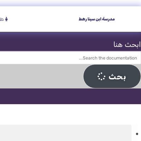
طا
مدرسة ابن سينا رهط
ابحث هنا
بحث