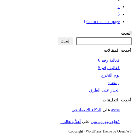
2
3
Go to the next page
البحث
البحث
أحدث المقالات
فعالية رقم 6
فعالية رقم 5
يوم التخرج
رمضان
الحذر على الطرق
أحدث التعليقات
asma
على
الذكاء الاصطناعي
مُعلِق ووردبريس
على
أهلاً بالعالم !
Copyright - WordPress Theme by OceanWP