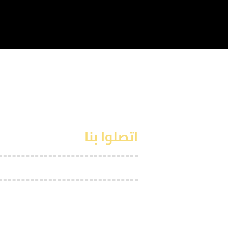
اتصلوا بنا
السيد
 القادمة. نعمل
 تطوير مهاراتهم
الجودة يواكب
يقنا التعليمي