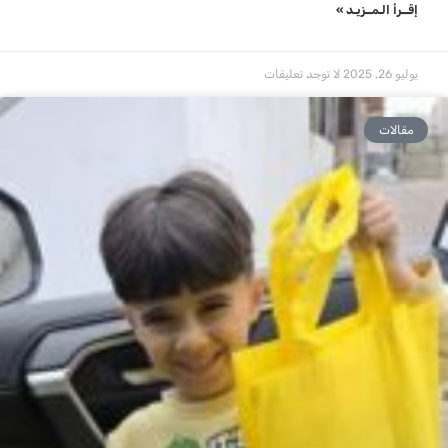
إقــرأ الـمــزيـد »
يوليو 26, 2025
لا توجد تعليقات
مقالات