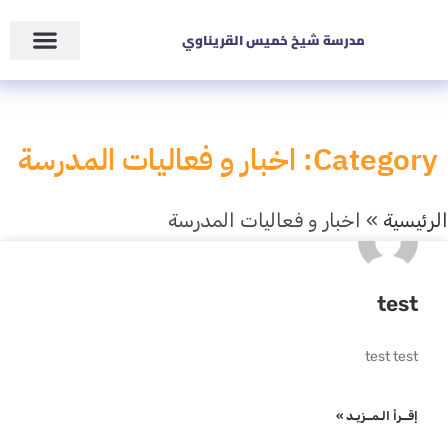
مدرسة شيخ خميس القريناوي
زاوية المعلم
عن المدرسة
حالات الطوار
Category: اخبار و فعاليات المدرسة
الرئيسية
»
اخبار و فعاليات المدرسة
test
test test
إقــرأ الـمــزيـد »