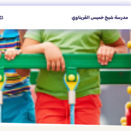
مدرسة شيخ خميس القريناوي