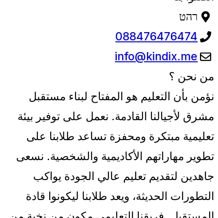
רהט
088476476474
info@kindix.me
من نحن ؟
نؤمن بأن التعليم هو المفتاح لبناء مستقبل
مشرق لأجيالنا القادمة. نعمل على توفير بيئة
تعليمية مبتكرة ومحفزة تساعد طلابنا على
تطوير مهاراتهم الأكاديمية والشخصية. نسعى
جاهدين لتقديم تعليم عالي الجودة يواكب
التطورات الحديثة، ويعد طلابنا ليكونوا قادة
المستقبل. فريقنا التعليمي مكون من نخبة من