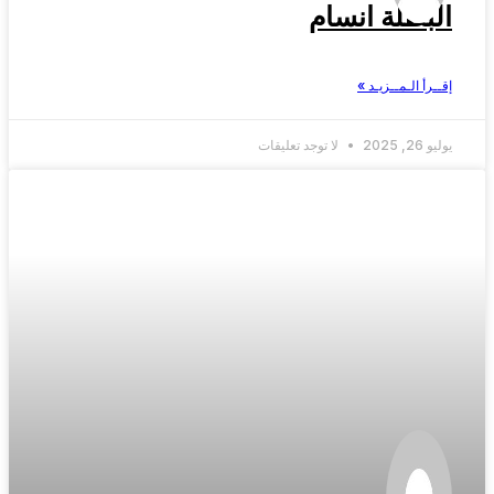
البطلة انسام
إقــرأ الـمــزيـد »
يوليو 26, 2025
لا توجد تعليقات