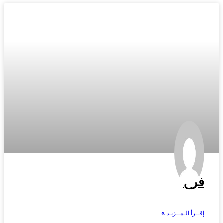
فرح
إقــرأ الـمــزيـد »