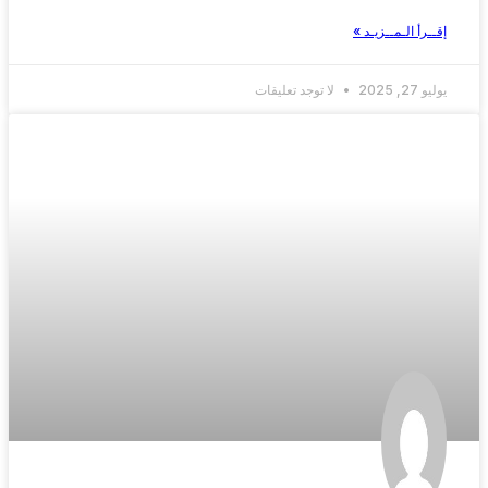
إقــرأ الـمــزيـد »
يوليو 27, 2025
لا توجد تعليقات