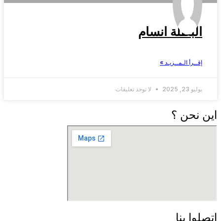
البطلة انسام
إقــرأ الـمــزيـد »
يوليو 23, 2025
لا توجد تعليقات
اين نحن ؟
اتصلوا بنا