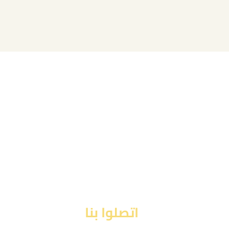
اتصلوا بنا