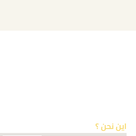
اين نحن ؟