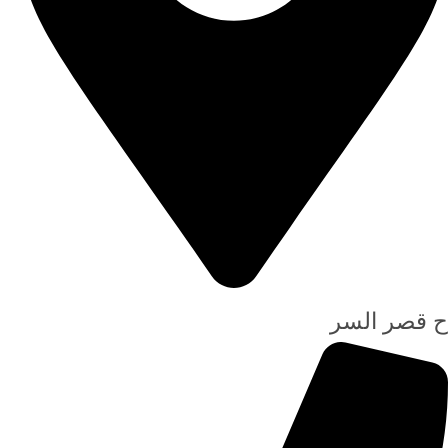
ح قصر السر