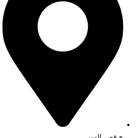
ح قصر السر