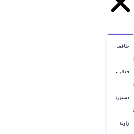
طاقمن
ا
فعالياتن
ا
دستورن
ا
زاوية