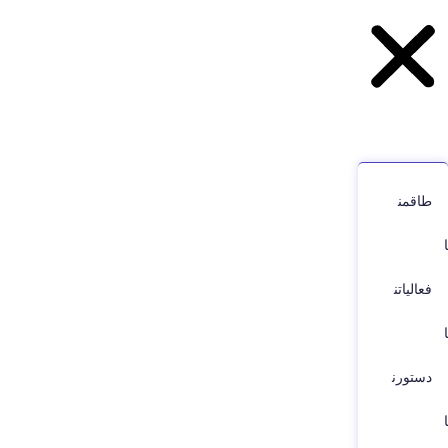
طاقمن
ا
فعالياتن
ا
دستورن
ا