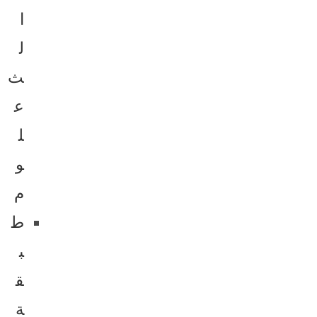
ا
ل
ث
ع
ل
و
م
ط
ب
ق
ة