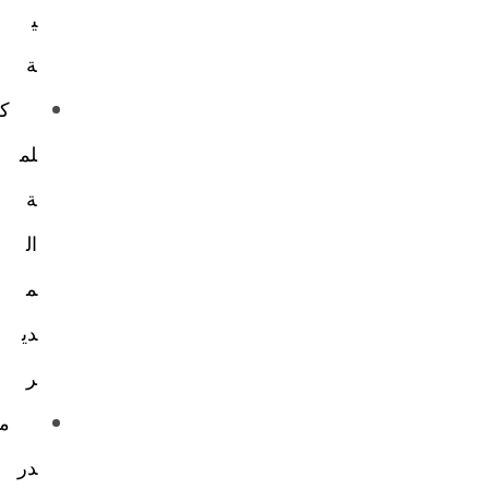
ي
ة
ك
لم
ة
ال
م
دي
ر
م
در