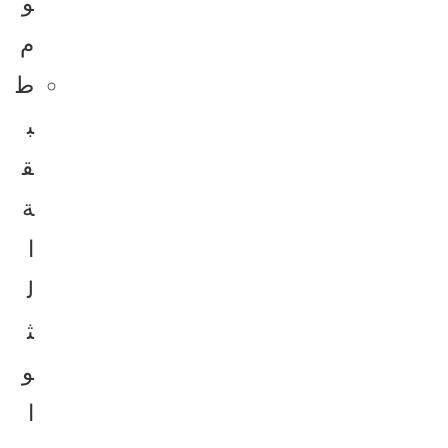
و
م
ط
ب
ق
ة
ا
ل
ث
و
ا