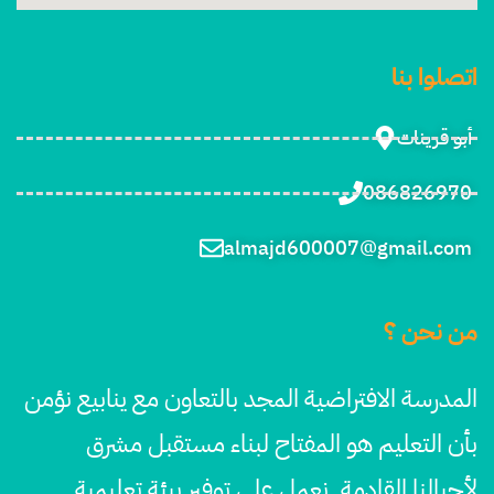
اتصلوا بنا
أبو قرينات
086826970
almajd600007@gmail.com
من نحن ؟
المدرسة الافتراضية المجد بالتعاون مع ينابيع نؤمن
بأن التعليم هو المفتاح لبناء مستقبل مشرق
لأجيالنا القادمة. نعمل على توفير بيئة تعليمية