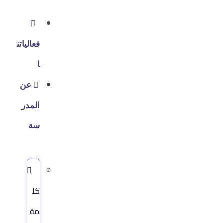
فعالياتن
ا
عن
المدر
سة
كل
مة