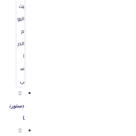
يت
اليو
م
الدر
ا
س
ي
دستورن
ا