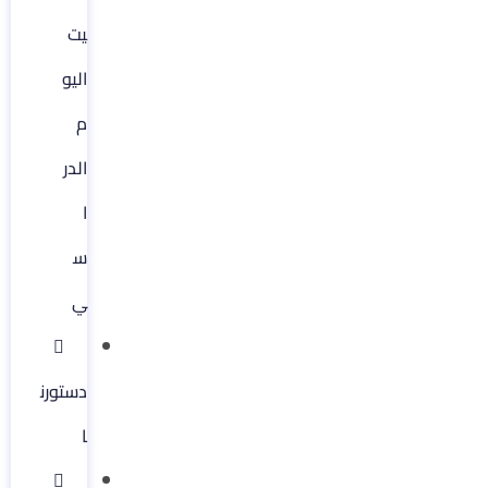
يت
اليو
م
الدر
ا
س
ي
دستورن
ا