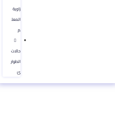
زاوية
المعل
م
حالات
الطوار
ئ