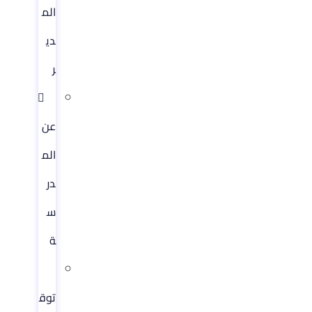
الم
دي
ر​
عن
الم
در
س
ة
توق