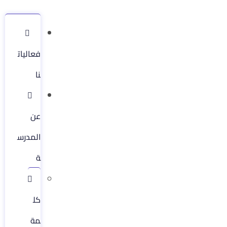
فعاليات
نا
عن
المدرس
ة
كل
مة