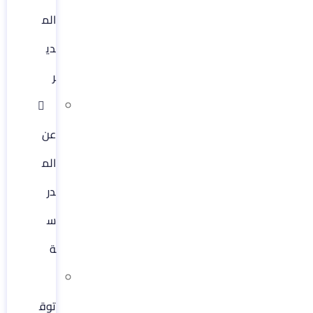
الم
دي
ر​
عن
الم
در
س
ة
توق