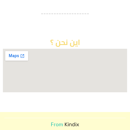
088476476474
اين نحن ؟
From
Kindix