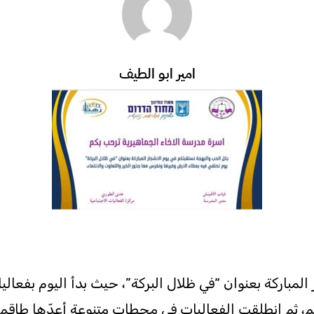
امير ابو الطيف
لمباركة بعنوان “في ظلال البركة”، حيث بدأ اليوم بفعالي
 انطلقت الفعاليات في محطات متنوعة أعدّها طاقم الم