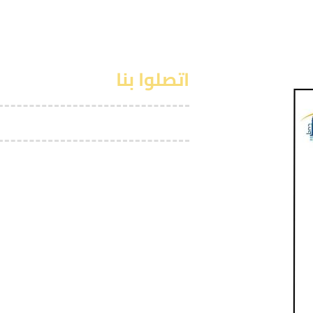
اتصلوا بنا
رهط
089917276
9917276@gmail.com