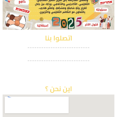
اتصلوا بنا
רהט
089917282
abuaubeida@yahoo.com
اين نحن ؟